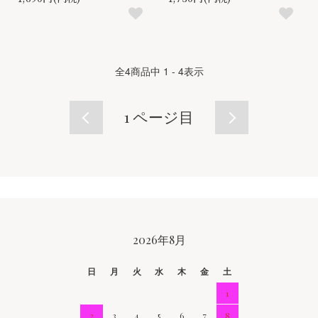
全
4
商品中
1 - 4
表示
1
ページ目
CALENDAR
2026年8月
日
月
火
水
木
金
土
1
2
3
4
5
6
7
8