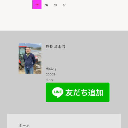
27
28
29
30
店長 清水信
History
goods
dialy
ホーム