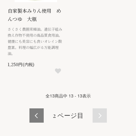
自家製本みりん使用 め
んつゆ 大瓶
さくさく農園菜種油。遺伝子組み
換え作物不使用の高品質食用油。
健康にも美容にも良いオレイン酸
豊富。料理の幅広がる万能調理
油。
1,250円(内税)
全
13
商品中
13 - 13
表示
2
ページ目