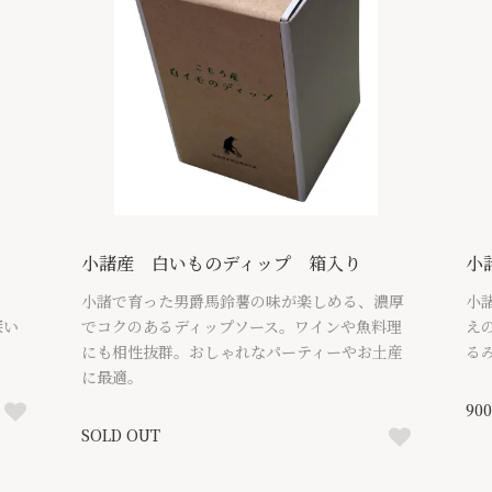
小諸産 白いものディップ 箱入り
小
ッ
小諸で育った男爵馬鈴薯の味が楽しめる、濃厚
小
深い
でコクのあるディップソース。ワインや魚料理
え
にも相性抜群。おしゃれなパーティーやお土産
る
に最適。
90
SOLD OUT