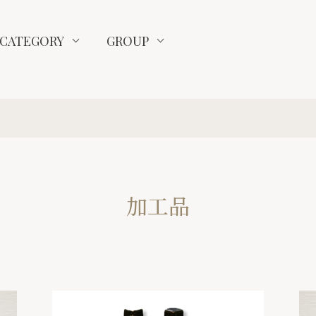
CATEGORY
GROUP
加工品