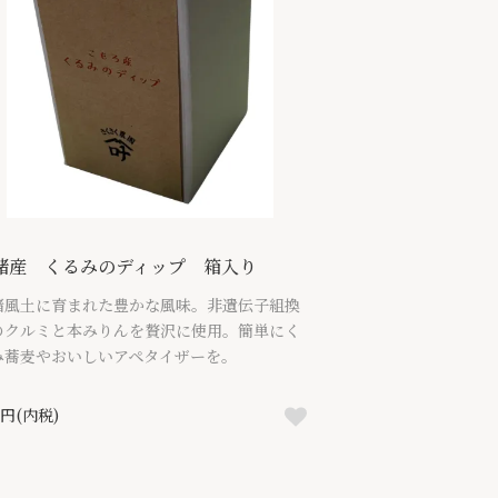
諸産 くるみのディップ 箱入り
諸風土に育まれた豊かな風味。非遺伝子組換
のクルミと本みりんを贅沢に使用。簡単にく
み蕎麦やおいしいアペタイザーを。
0円(内税)