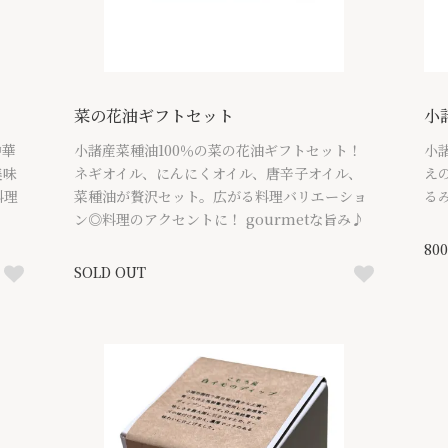
菜の花油ギフトセット
小
中華
小諸産菜種油100％の菜の花油ギフトセット！
小
美味
ネギオイル、にんにくオイル、唐辛子オイル、
え
料理
菜種油が贅沢セット。広がる料理バリエーショ
る
ン◎料理のアクセントに！ gourmetな旨み♪
80
SOLD OUT