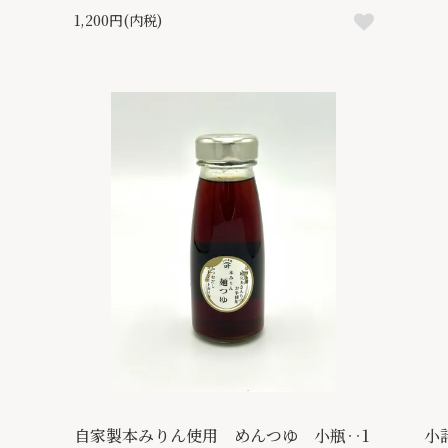
1,200円(内税)
自家製本みりん使用 めんつゆ 小瓶‥1
小