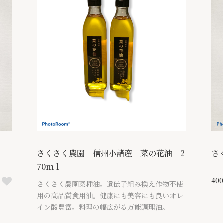
さくさく農園 信州小諸産 菜の花油 2
さ
70ｍｌ
40
さくさく農園菜種油。遺伝子組み換え作物不使
用の高品質食用油。健康にも美容にも良いオレ
イン酸豊富。料理の幅広がる万能調理油。