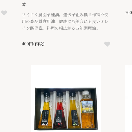
本
70
さくさく農園菜種油。遺伝子組み換え作物不使
用の高品質食用油。健康にも美容にも良いオレ
イン酸豊富。料理の幅広がる万能調理油。
400円(内税)