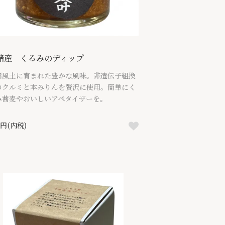
諸産 くるみのディップ
諸風土に育まれた豊かな風味。非遺伝子組換
のクルミと本みりんを贅沢に使用。簡単にく
み蕎麦やおいしいアペタイザーを。
0円(内税)